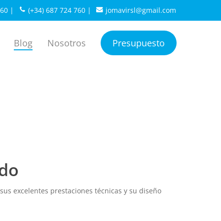
760
|
(+34) 687 724 760
|
jomavirsl@gmail.com
Blog
Nosotros
Presupuesto
ado
sus excelentes prestaciones técnicas y su diseño