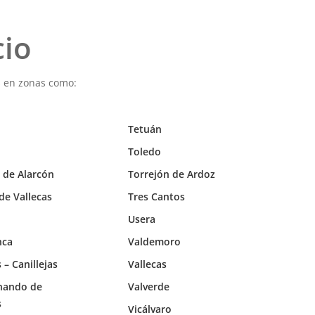
cio
s en zonas como:
Tetuán
Toledo
 de Alarcón
Torrejón de Ardoz
de Vallecas
Tres Cantos
Usera
nca
Valdemoro
 – Canillejas
Vallecas
nando de
Valverde
s
Vicálvaro