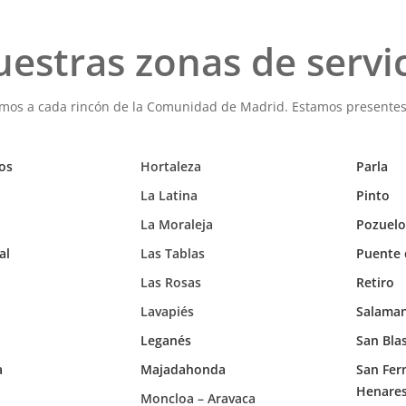
estras zonas de servi
amos a cada rincón de la Comunidad de Madrid. Estamos presente
os
Hortaleza
Parla
La Latina
Pinto
La Moraleja
Pozuelo
al
Las Tablas
Puente 
Las Rosas
Retiro
Lavapiés
Salama
Leganés
San Blas
a
Majadahonda
San Fer
Henare
Moncloa – Aravaca