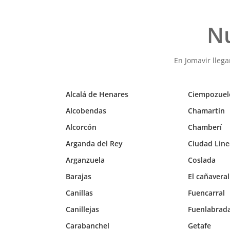
Nu
En Jomavir lleg
Alcalá de Henares
Ciempozuel
Alcobendas
Chamartín
Alcorcón
Chamberí
Arganda del Rey
Ciudad Line
Arganzuela
Coslada
Barajas
El cañaveral
Canillas
Fuencarral
Canillejas
Fuenlabrad
Carabanchel
Getafe