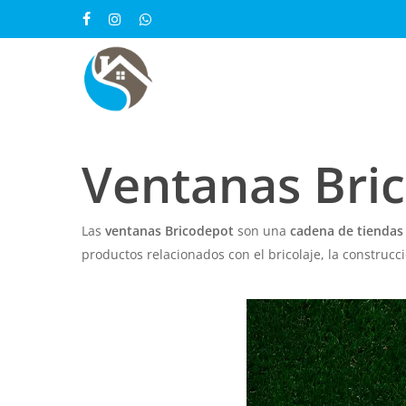
Skip
facebook
instagram
whatsapp
to
main
content
Ventanas Bri
Las
ventanas Bricodepot
son una
cadena de tiendas 
productos relacionados con el bricolaje, la construcc