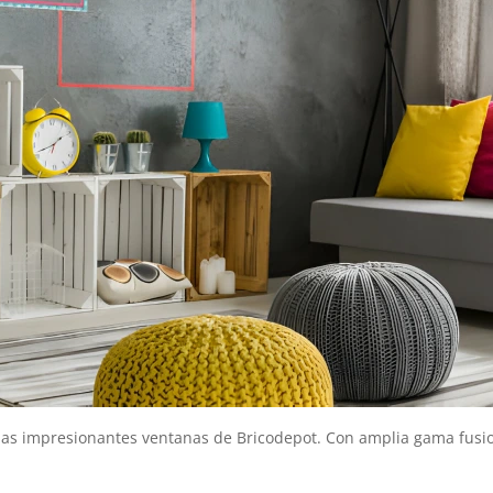
as impresionantes ventanas de Bricodepot. Con amplia gama fusion