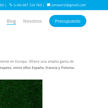
760
|
(+34) 687 724 760
|
jomavirsl@gmail.com
Blog
Nosotros
Presupuesto
lmente en Europa. Ofrece una amplia gama de
ropeos, entre ellos España, Francia y Polonia.