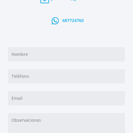
El PVC es un material reciclable y sostenible, lo que lo
convierte en una opción ecológica para tu hogar.
687724760