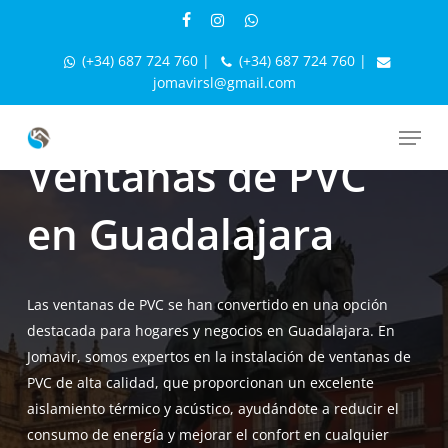
Skip
facebook
instagram
whatsapp
to
(+34) 687 724 760
|
(+34) 687 724 760
|
main
jomavirsl@gmail.com
content
Ventanas PVC Madrid
»
Ventanas de PVC en Guadalajara
Menu
Ventanas de PVC
en Guadalajara
Las ventanas de PVC se han convertido en una opción
destacada para hogares y negocios en Guadalajara. En
Jomavir, somos expertos en la instalación de ventanas de
PVC de alta calidad, que proporcionan un excelente
aislamiento térmico y acústico, ayudándote a reducir el
consumo de energía y mejorar el confort en cualquier